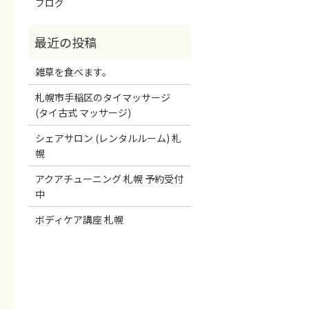
ブログ
雑草を食べます。
札幌市手稲区のタイマッサージ
(タイ古式 マッサージ)
シェアサロン (レンタルルーム) 札
幌
アクアチューニング 札幌 予約受付
中
ボディケア講座 札幌