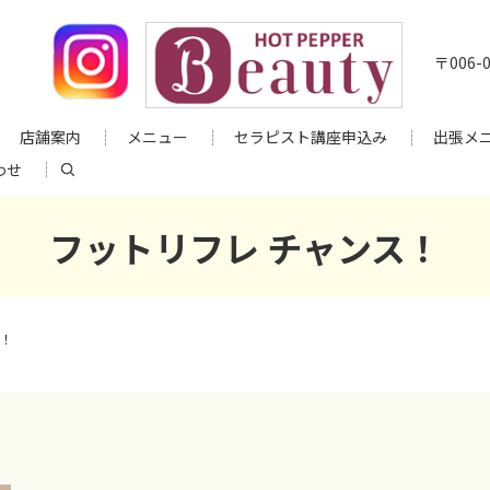
〒006
店舗案内
メニュー
セラピスト講座申込み
出張メ
search
わせ
フットリフレ チャンス！
ス！