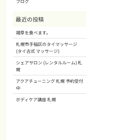
ブログ
雑草を食べます。
札幌市手稲区のタイマッサージ
(タイ古式 マッサージ)
シェアサロン (レンタルルーム) 札
幌
アクアチューニング 札幌 予約受付
中
ボディケア講座 札幌